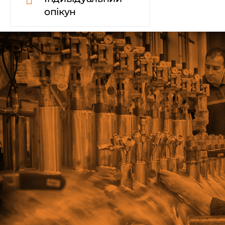
опікун