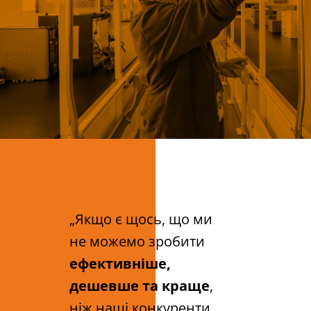
„Якщо є щось, що ми
не можемо зробити
ефективніше,
дешевше та краще
,
ніж наші конкуренти,