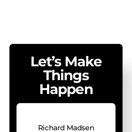
Let’s Make
Things
Happen
Richard Madsen