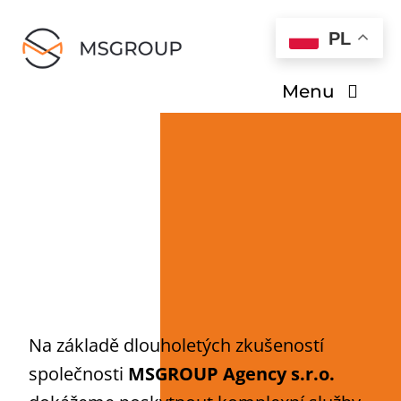
Skip
PL
to
content
Menu
O nas
Dla kandydatów
Dla pracodawców
Kontakt
Na základě dlouholetých zkušeností
společnosti
MSGROUP Agency s.r.o.