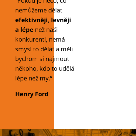
“Pokud je něco, co
nemůžeme dělat
efektivněji, levněji
a lépe
než naši
konkurenti, nemá
smysl to dělat a měli
bychom si najmout
někoho, kdo to udělá
lépe než my.”
Henry Ford