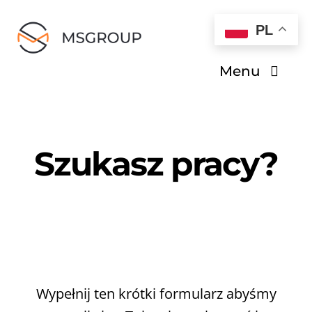
Skip
PL
to
content
Menu
O nas
Szukasz pracy?
Dla kandydatów
Dla pracodawców
Kontakt
Wypełnij ten krótki formularz abyśmy