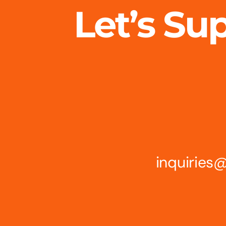
Let’s Su
inquirie