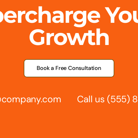
percharge Yo
Growth
Book a Free Consultation
s@company.com
Call us
(555) 