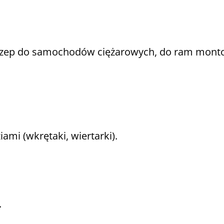
ep do samochodów ciężarowych, do ram montow
ami (wkrętaki, wiertarki).
.