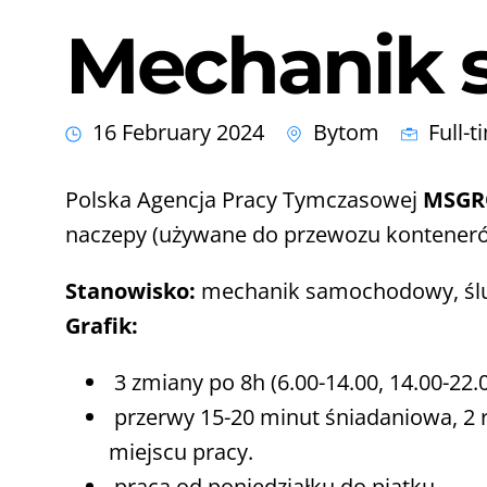
Mechanik 
16 February 2024
Bytom
Full-t
Polska Agencja Pracy Tymczasowej
MSGRO
naczepy (używane do przewozu konteneró
Stanowisko:
mechanik samochodowy, ślu
Grafik:
3 zmiany po 8h (6.00-14.00, 14.00-22.0
przerwy 15-20 minut śniadaniowa, 2 r
miejscu pracy.
praca od poniedziałku do piątku.