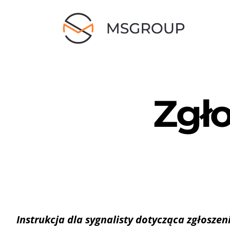
Skip
to
content
Zgło
Instrukcja dla sygnalisty dotycząca zgłosze